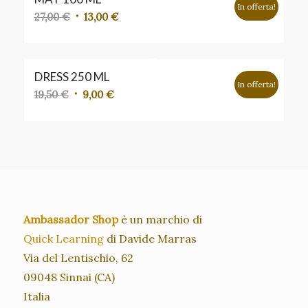
24,50 €.
12,00 €.
In offerta!
Il
Il
27,00
€
13,00
€
prezzo
prezzo
originale
attuale
era:
è:
DRESS 250 ML
27,00 €.
13,00 €.
In offerta!
Il
Il
19,50
€
9,00
€
prezzo
prezzo
originale
attuale
era:
è:
19,50 €.
9,00 €.
Ambassador Shop
è un marchio di
Quick Learning
di Davide Marras
Via del Lentischio, 62
09048 Sinnai (CA)
Italia