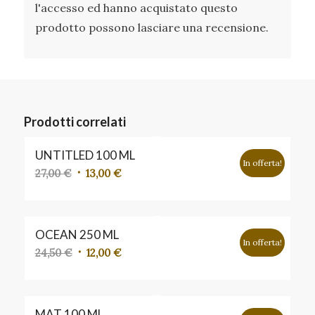
l'accesso ed hanno acquistato questo
prodotto possono lasciare una recensione.
Prodotti correlati
UNTITLED 100 ML
In offerta!
Il
Il
27,00
€
13,00
€
prezzo
prezzo
originale
attuale
era:
è:
OCEAN 250 ML
27,00 €.
13,00 €.
In offerta!
Il
Il
24,50
€
12,00
€
prezzo
prezzo
originale
attuale
era:
è:
MAT 100 ML