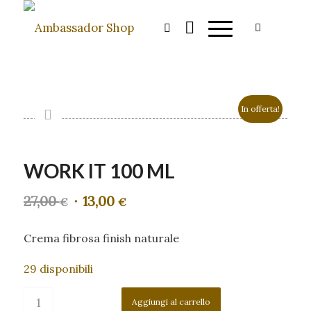
In offerta!
WORK IT 100 ML
27,00
13,00
Il
Il
€
€
prezzo
prezzo
originale
attuale
Crema fibrosa finish naturale
era:
è:
27,00 €.
13,00 €.
29 disponibili
Aggiungi al carrello