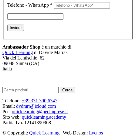
Telefono - WhatsApp
*
Ambassador Shop
è un marchio di
Quick Learning
di Davide Marras
Via del Lentischio, 62
09048 Sinnai (CA)
Italia
Cerca:
Cerca
Telefono:
+39 331 390 6347
Email:
dvdmrr@icloud.com
Pec:
quicklearning@pecimprese.it
Sito web:
quicklearning.academy
Partita Iva: 12141390968
©
Copyright:
Quick Learning
| Web Design:
Lycnos