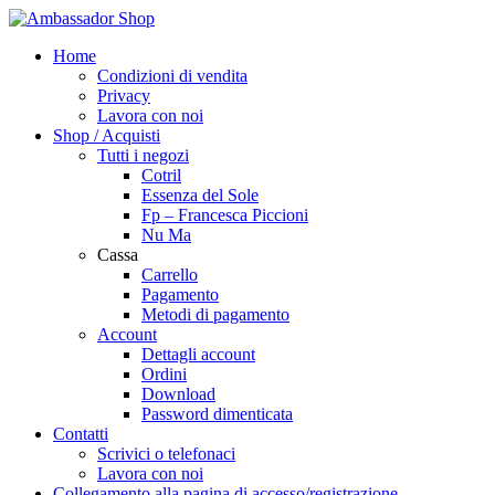
Home
Condizioni di vendita
Privacy
Lavora con noi
Shop / Acquisti
Tutti i negozi
Cotril
Essenza del Sole
Fp – Francesca Piccioni
Nu Ma
Cassa
Carrello
Pagamento
Metodi di pagamento
Account
Dettagli account
Ordini
Download
Password dimenticata
Contatti
Scrivici o telefonaci
Lavora con noi
Collegamento alla pagina di accesso/registrazione