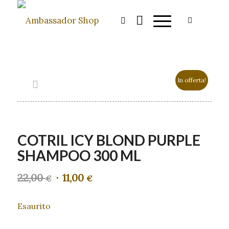
In offerta!
COTRIL ICY BLOND PURPLE
SHAMPOO 300 ML
22,00
11,00
Il
Il
€
€
prezzo
prezzo
originale
attuale
Esaurito
era:
è:
22,00 €.
11,00 €.