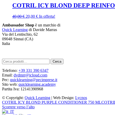
era:
è:
COTRIL ICY BLOND DEEP REINF
31,00 €.
15,50 €.
Il
Il
40,00
€
20,00
€
In offerta!
prezzo
prezzo
Ambassador Shop
è un marchio di
originale
attuale
Quick Learning
di Davide Marras
era:
è:
Via del Lentischio, 62
40,00 €.
20,00 €.
09048 Sinnai (CA)
Italia
Cerca:
Cerca
Telefono:
+39 331 390 6347
Email:
dvdmrr@icloud.com
Pec:
quicklearning@pecimprese.it
Sito web:
quicklearning.academy
Partita Iva: 12141390968
©
Copyright:
Quick Learning
| Web Design:
Lycnos
COTRIL ICY BLOND PURPLE CONDITIONER 750 ML
COTRI
Scorrere verso l’alto