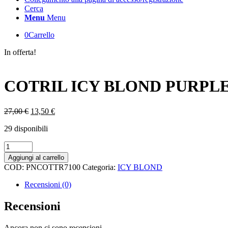
Cerca
Menu
Menu
0
Carrello
In offerta!
COTRIL ICY BLOND PURPLE
Il
Il
27,00
€
13,50
€
prezzo
prezzo
29 disponibili
originale
attuale
era:
è:
COTRIL
27,00 €.
13,50 €.
ICY
Aggiungi al carrello
BLOND
COD:
PNCOTTR7100
Categoria:
ICY BLOND
PURPLE
MOUSSE
Recensioni (0)
200
ML
Recensioni
quantità
Ancora non ci sono recensioni.