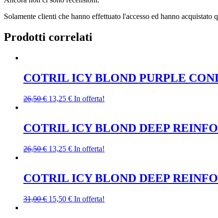
Solamente clienti che hanno effettuato l'accesso ed hanno acquistato 
Prodotti correlati
COTRIL ICY BLOND PURPLE COND
Il
Il
26,50
€
13,25
€
In offerta!
prezzo
prezzo
originale
attuale
era:
è:
COTRIL ICY BLOND DEEP REINF
26,50 €.
13,25 €.
Il
Il
26,50
€
13,25
€
In offerta!
prezzo
prezzo
originale
attuale
era:
è:
COTRIL ICY BLOND DEEP REINF
26,50 €.
13,25 €.
Il
Il
31,00
€
15,50
€
In offerta!
prezzo
prezzo
originale
attuale