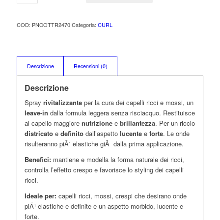
COD:
PNCOTTR2470
Categoria:
CURL
Descrizione
Recensioni (0)
Descrizione
Spray
rivitalizzante
per la cura dei capelli ricci e mossi, un
leave-in
dalla formula leggera senza risciacquo. Restituisce
al capello maggiore
nutrizione
e
brillantezza
. Per un riccio
districato
e
definito
dall’aspetto
lucente
e
forte
. Le onde
risulteranno piÃ¹ elastiche giÃ dalla prima applicazione.
Benefici:
mantiene e modella la forma naturale dei ricci,
controlla l’effetto crespo e favorisce lo styling dei capelli
ricci.
Ideale per:
capelli ricci, mossi, crespi che desirano onde
piÃ¹ elastiche e definite e un aspetto morbido, lucente e
forte.