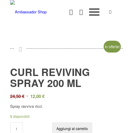
In offerta!
CURL REVIVING
SPRAY 200 ML
Il
Il
24,50
€
12,00
€
prezzo
prezzo
Spray ravviva ricci
originale
attuale
9 disponibili
era:
è:
24,50 €.
12,00 €.
Aggiungi al carrello