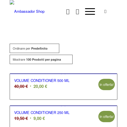
Ordinare per
Predefinito
Mostrare
100 Prodotti per pagina
VOLUME CONDITIONER 500 ML
In offerta!
Il
Il
40,00
€
20,00
€
prezzo
prezzo
originale
attuale
era:
è:
VOLUME CONDITIONER 250 ML
40,00 €.
20,00 €.
In offerta!
Il
Il
19,50
€
9,00
€
prezzo
prezzo